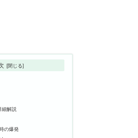
次
詳細解説
時の爆発