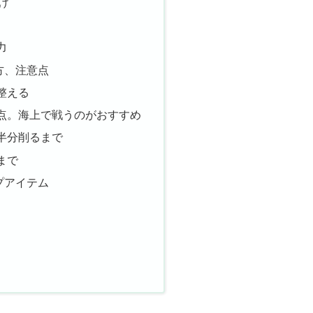
け
力
方、注意点
整える
点。海上で戦うのがおすすめ
半分削るまで
まで
プアイテム