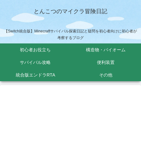
とんこつのマイクラ冒険日記
【Switch統合版】Minecraftサバイバル探索日記と疑問を初心者向けに初心者が
考察するブログ
初心者お役立ち
構造物・バイオーム
サバイバル攻略
便利装置
統合版エンドラRTA
その他